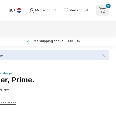
0
Mijn account
Verlanglijst
EUR
Free
shipping
above 1.000 EUR
gen.
rdelingen
ier, Prime.
cl. btw
Lees meer
.