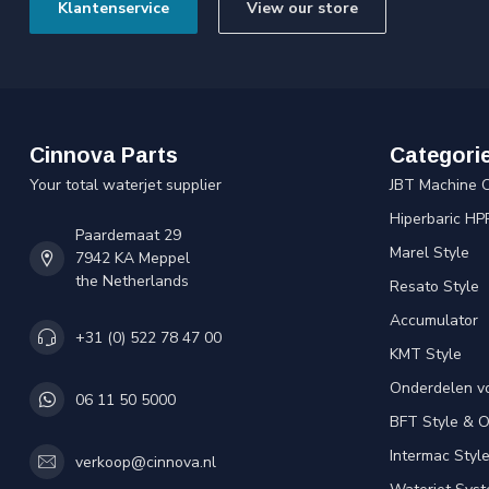
Klantenservice
View our store
Cinnova Parts
Categori
Your total waterjet supplier
JBT Machine 
Hiperbaric HP
Paardemaat 29
Marel Style
7942 KA Meppel
the Netherlands
Resato Style
Accumulator
+31 (0) 522 78 47 00
KMT Style
Onderdelen v
06 11 50 5000
BFT Style & 
Intermac Styl
verkoop@cinnova.nl