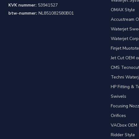
Waterjet Syst
KVK nummer:
53941527
OMAX Style
btw-nummer:
NL851082580B01
Accustream O
Waterjet Swed
Waterjet Corpo
Finjet Muotote
Jet Cut OEM o
CMS Tecnocut 
Techni Waterj
HP Fitting & T
Swivels
Focusing Nozz
Orifices
VACbox OEM
Ridder Style