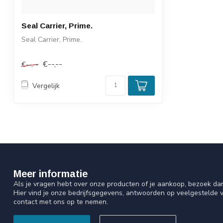
Seal Carrier, Prime.
Seal Carrier, Prime.
€--,--
€--,--
Vergelijk
Meer informatie
Als je vragen hebt over onze producten of je aankoop, bezoek da
Hier vind je onze bedrijfsgegevens, antwoorden op veelgestelde 
contact met ons op te nemen.