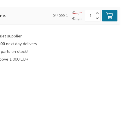
€--,--
ime.
044099-1
€--,--
jet supplier
:00
next day delivery
parts on stock!
bove 1.000 EUR