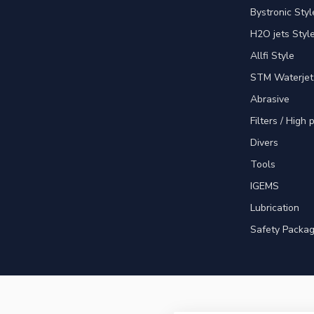
Bystronic Styl
H2O jets Styl
Allfi Style
STM Waterjet
Abrasive
Filters / High
Divers
Tools
IGEMS
Lubrication
Safety Packa