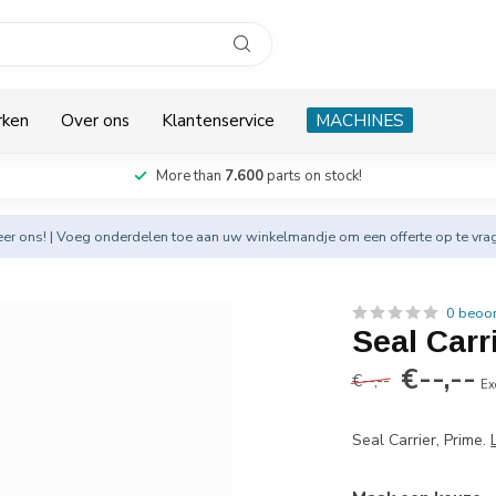
rken
Over ons
Klantenservice
MACHINES
More than
7.600
parts on stock!
eer
ons! | Voeg onderdelen toe aan uw winkelmandje om een offerte op te vra
0 beoo
Seal Carr
€--,--
€--,--
Ex
Seal Carrier, Prime.