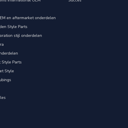
ems International OEM
Succes
EM en aftermarket onderdelen
en Style Parts
ration stijl onderdelen
ra
nderdelen
Style Parts
et Style
ubings
les