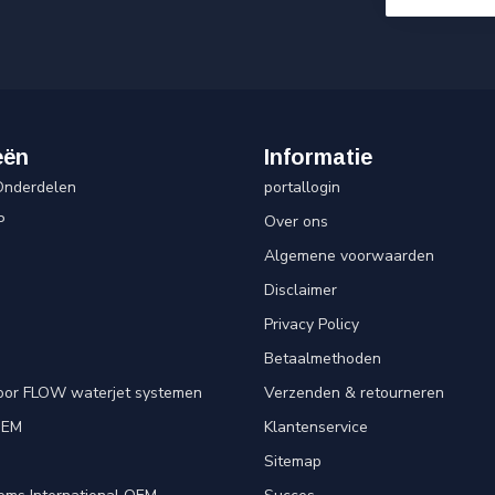
eën
Informatie
Onderdelen
portallogin
P
Over ons
Algemene voorwaarden
Disclaimer
Privacy Policy
Betaalmethoden
oor FLOW waterjet systemen
Verzenden & retourneren
OEM
Klantenservice
e
Sitemap