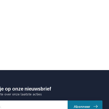
je op onze nieuwsbrief
gte over onze laatste acties
Abonneer