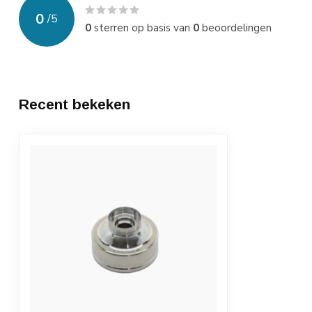
0
/
5
0
sterren op basis van
0
beoordelingen
Recent bekeken