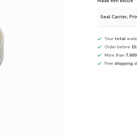
Maak een keuze
Seal Carrier, Pr
Your
total
water
Order before
15
More than
7.600
Free
shipping
a