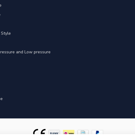
e
e
 Style
 pressure and Low pressure
ge