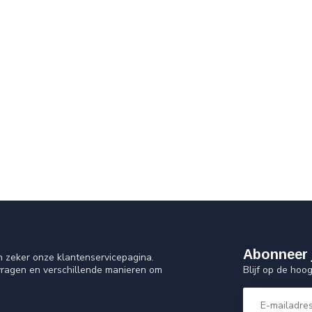
Abonneer 
n zeker onze klantenservicepagina.
Blijf op de hoo
vragen en verschillende manieren om