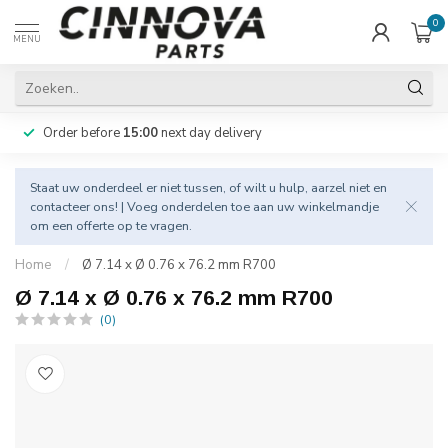
0
MENU
Order before
15:00
next day delivery
Staat uw onderdeel er niet tussen, of wilt u hulp, aarzel niet en
contacteer
ons! | Voeg onderdelen toe aan uw winkelmandje
om een offerte op te vragen.
Home
/
Ø 7.14 x Ø 0.76 x 76.2 mm R700
Ø 7.14 x Ø 0.76 x 76.2 mm R700
(0)