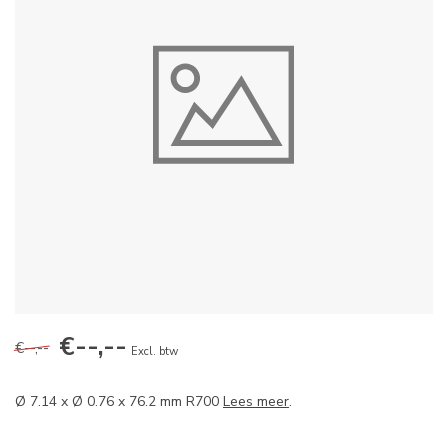
€--,--
€--,--
Excl. btw
Ø 7.14 x Ø 0.76 x 76.2 mm R700
Lees meer
.