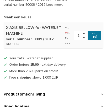
serial number 50009 / 2012
Lees meer
.
Maak een keuze
X AXIS BELLOW for WATERJET
€-
-,--
MACHINE
€-
serial number 50009 / 2012
-,--
DI001134
Your
total
waterjet supplier
Order before
15:00
next day delivery
More than
7.600
parts on stock!
Free
shipping
above 1.000 EUR
Productomschrijving
Specificaties