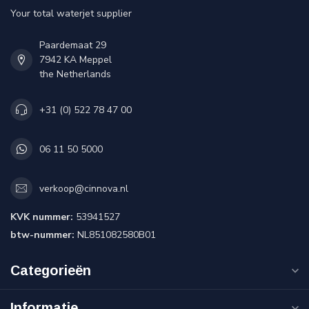
Your total waterjet supplier
Paardemaat 29
7942 KA Meppel
the Netherlands
+31 (0) 522 78 47 00
06 11 50 5000
verkoop@cinnova.nl
KVK nummer:
53941527
btw-nummer:
NL851082580B01
Categorieën
Informatie