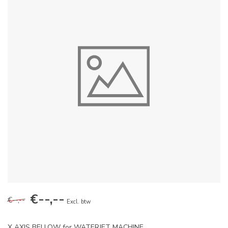
€--,--
€--,--
Excl. btw
X AXIS BELLOW for WATERJET MACHINE