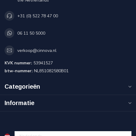
the Netherlands
+31 (0) 522 78 47 00
06 11 50 5000
verkoop@cinnova.nl
KVK nummer:
53941527
btw-nummer:
NL851082580B01
Categorieën
Informatie