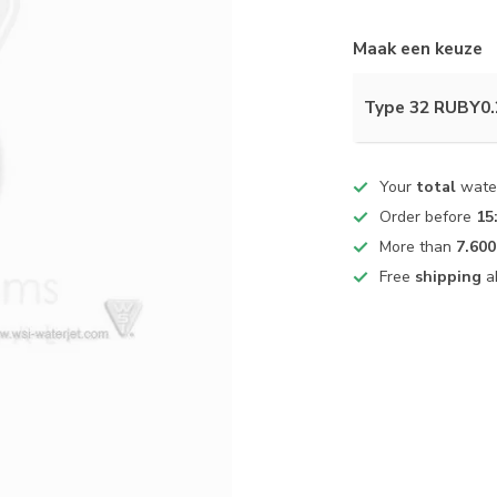
Maak een keuze
Type 32 RUBY0
Your
total
water
Order before
15
More than
7.600
Free
shipping
a