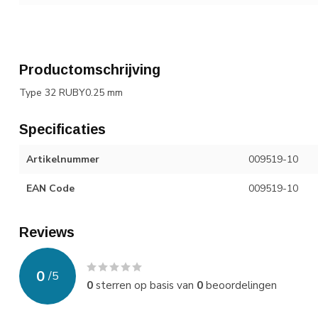
Productomschrijving
Type 32 RUBY0.25 mm
Specificaties
Artikelnummer
009519-10
EAN Code
009519-10
Reviews
0
/
5
0
sterren op basis van
0
beoordelingen