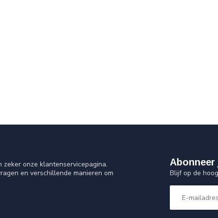
Abonneer 
n zeker onze klantenservicepagina.
Blijf op de hoo
vragen en verschillende manieren om