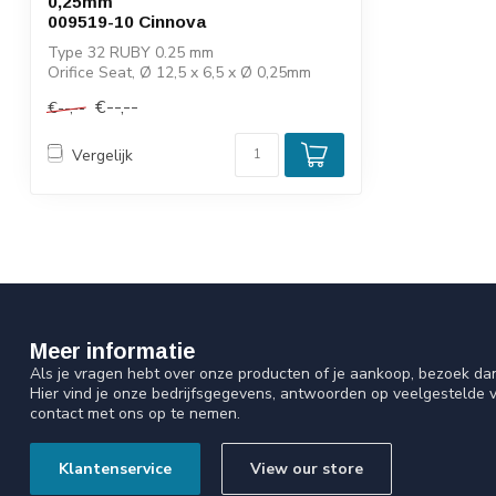
0,25mm
009519-10 Cinnova
Type 32 RUBY 0.25 mm
Orifice Seat, Ø 12,5 x 6,5 x Ø 0,25mm
009519-10 Cinnova
€--,--
€--,--
Vergelijk
Meer informatie
Als je vragen hebt over onze producten of je aankoop, bezoek da
Hier vind je onze bedrijfsgegevens, antwoorden op veelgestelde 
contact met ons op te nemen.
Klantenservice
View our store