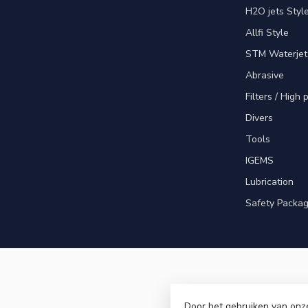
H2O jets Styl
Allfi Style
STM Waterjet
Abrasive
Filters / High
Divers
Tools
IGEMS
Lubrication
Safety Packa
Door het gebruiken van onz