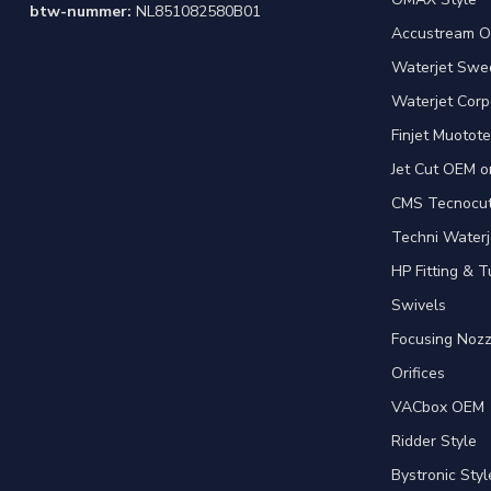
btw-nummer:
NL851082580B01
Accustream O
Waterjet Swed
Waterjet Corpo
Finjet Muotote
Jet Cut OEM o
CMS Tecnocut 
Techni Waterj
HP Fitting & T
Swivels
Focusing Nozz
Orifices
VACbox OEM
Ridder Style
Bystronic Styl