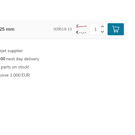
€--,--
.25 mm
009519-10
€--,--
jet supplier
:00
next day delivery
parts on stock!
bove 1.000 EUR