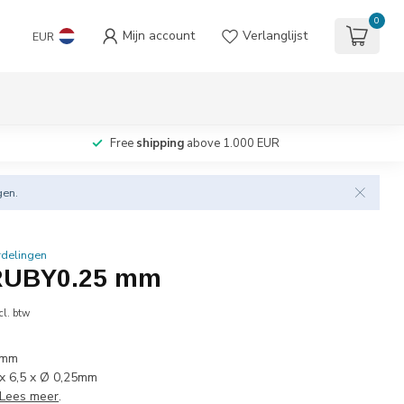
0
Mijn account
Verlanglijst
EUR
Free
shipping
above 1.000 EUR
gen.
rdelingen
 RUBY0.25 mm
cl. btw
 mm
 x 6,5 x Ø 0,25mm
Lees meer
.