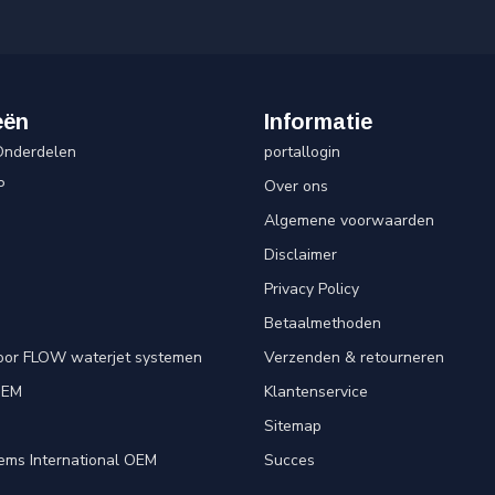
eën
Informatie
Onderdelen
portallogin
P
Over ons
Algemene voorwaarden
Disclaimer
Privacy Policy
Betaalmethoden
oor FLOW waterjet systemen
Verzenden & retourneren
OEM
Klantenservice
e
Sitemap
ems International OEM
Succes