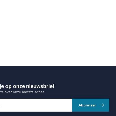
je op onze nieuwsbrief
gte over onze laatste acties
Abonneer