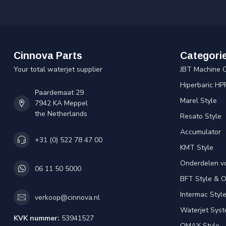
Cinnova Parts
Categori
Your total waterjet supplier
JBT Machine 
Hiperbaric HP
Paardemaat 29
Marel Style
7942 KA Meppel
the Netherlands
Resato Style
Accumulator
+31 (0) 522 78 47 00
KMT Style
Onderdelen v
06 11 50 5000
BFT Style & 
Intermac Styl
verkoop@cinnova.nl
Waterjet Syst
KVK nummer:
53941527
OMAX Style