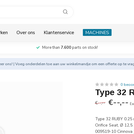
rken
Over ons
Klantenservice
MACHINES
More than
7.600
parts on stock!
eer
ons! | Voeg onderdelen toe aan uw winkelmandje om een offerte op te vra
0 beoo
Type 32
€--,--
€--,--
Ex
Type 32 RUBY 0.25
Orifice Seat, Ø 12,5
009519-10 Cinnova