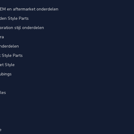
EM en aftermarket onderdelen
en Style Parts
ration stijl onderdelen
ra
nderdelen
Style Parts
et Style
ubings
les
e