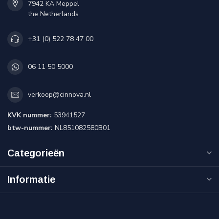
7942 KA Meppel
the Netherlands
+31 (0) 522 78 47 00
06 11 50 5000
verkoop@cinnova.nl
KVK nummer:
53941527
btw-nummer:
NL851082580B01
Categorieën
Informatie