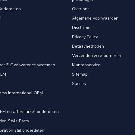
Onderdelen
Over ons
P
Algemene voorwaarden
Disclaimer
Privacy Policy
Betaalmethoden
Verzenden & retourneren
oor FLOW waterjet systemen
Klantenservice
OEM
Sitemap
e
Succes
ems International OEM
EM en aftermarket onderdelen
en Style Parts
ration stijl onderdelen