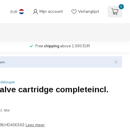
0
Mijn account
Verlanglijst
EUR
Free
shipping
above 1.000 EUR
gen.
rdelingen
alve cartridge completeincl.
cl. btw
686,HD400163
Lees meer
.