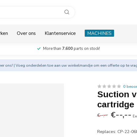
rken
Over ons
Klantenservice
MACHINES
More than
7.600
parts on stock!
eer
ons! | Voeg onderdelen toe aan uw winkelmandje om een offerte op te vra
0 beoo
Suction v
cartridge
€--,--
€--,--
Ex
Replaces: CP-22-0