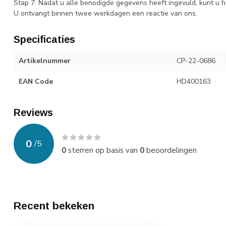
Stap 7: Nadat u alle benodigde gegevens heeft ingevuld, kunt u h
U ontvangt binnen twee werkdagen een reactie van ons.
Specificaties
Artikelnummer
CP-22-0686
EAN Code
HD400163
Reviews
0
/
5
0
sterren op basis van
0
beoordelingen
Recent bekeken