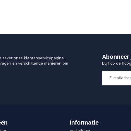
Abonneer 
n zeker onze klantenservicepagina.
Blijf op de hoo
vragen en verschillende manieren om
eën
Informatie
ines
portallogin