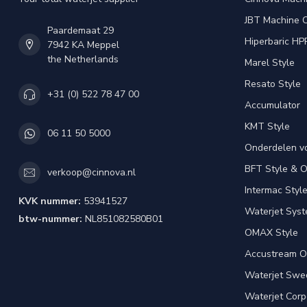
JBT Machine 
Paardemaat 29
Hiperbaric HP
7942 KA Meppel
the Netherlands
Marel Style
Resato Style
+31 (0) 522 78 47 00
Accumulator
KMT Style
06 11 50 5000
Onderdelen v
BFT Style & 
verkoop@cinnova.nl
Intermac Styl
KVK nummer:
53941527
Waterjet Syst
btw-nummer:
NL851082580B01
OMAX Style
Accustream O
Waterjet Swed
Waterjet Corpo