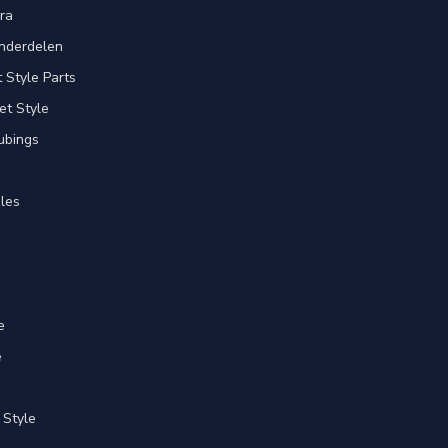
ra
nderdelen
Style Parts
et Style
ubings
les
e
e
 Style