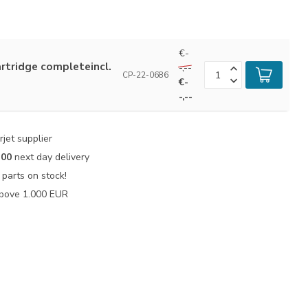
€-
artridge completeincl.
-,--
CP-22-0686
€-
-,--
jet supplier
:00
next day delivery
parts on stock!
bove 1.000 EUR