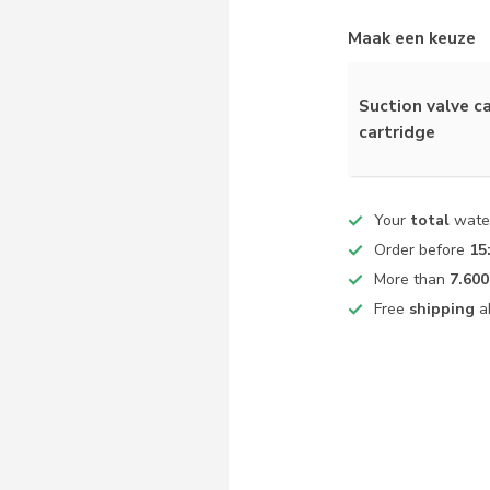
Maak een keuze
Suction valve c
cartridge
Your
total
water
Order before
15
More than
7.600
Free
shipping
a