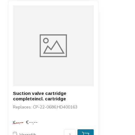
Suction valve cartridge
completeincl. cartridge
Replaces: CP-22-0686,HD400163
€--,--
€--,--