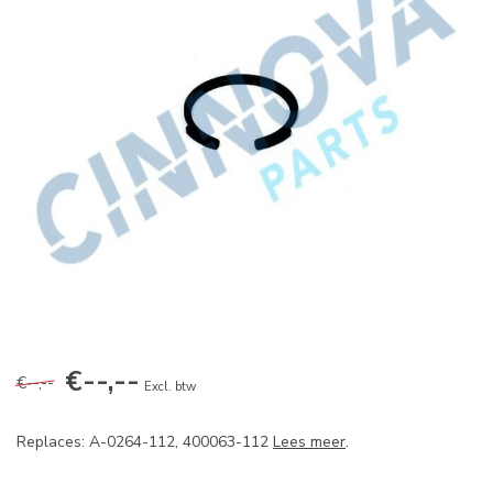
€--,--
€--,--
Excl. btw
Replaces: A-0264-112, 400063-112
Lees meer
.