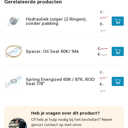
Gerelateerde producten
€-
-,--
Hydrauliek zuiger (2 Ringen),
zonder pakking
€-
-,--
€--,--
Spacer, Oil Seal 60K/ 94k
€--,--
€-
-,--
Spring Energized 60K / 87K, ROD
Seal 7/8"
€-
-,--
Heb je vragen over dit product?
Of heb je hulp nodig bij het bestellen? Neem
gerust contact op met onze