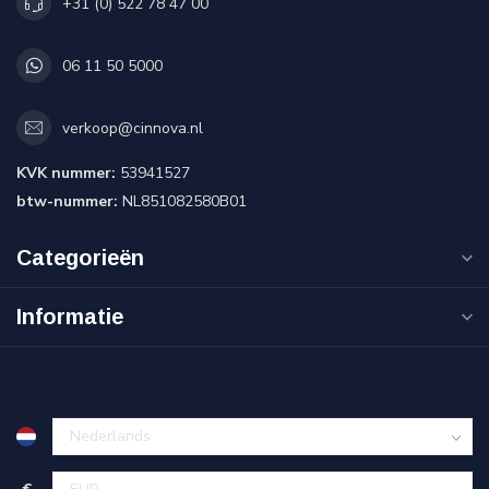
+31 (0) 522 78 47 00
06 11 50 5000
verkoop@cinnova.nl
KVK nummer:
53941527
btw-nummer:
NL851082580B01
Categorieën
Informatie