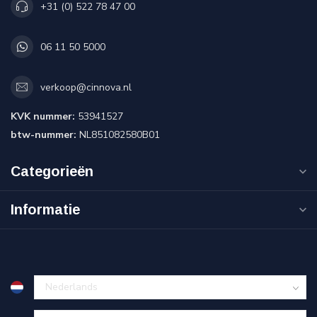
+31 (0) 522 78 47 00
06 11 50 5000
verkoop@cinnova.nl
KVK nummer:
53941527
btw-nummer:
NL851082580B01
Categorieën
Informatie