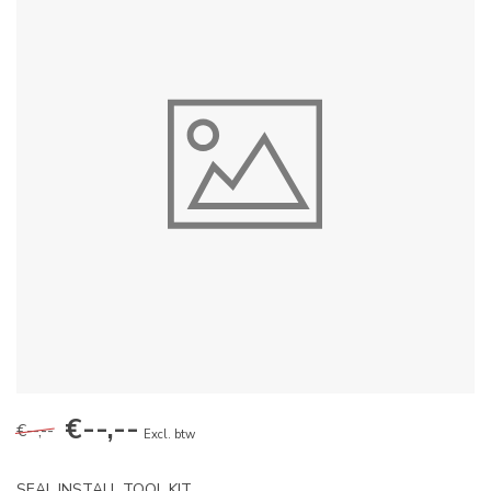
€--,--
€--,--
Excl. btw
SEAL INSTALL TOOL KIT