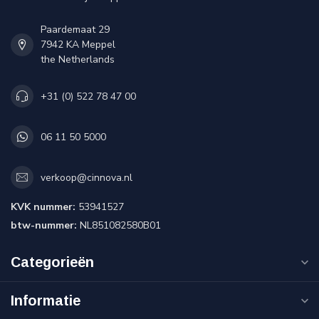
Paardemaat 29
7942 KA Meppel
the Netherlands
+31 (0) 522 78 47 00
06 11 50 5000
verkoop@cinnova.nl
KVK nummer:
53941527
btw-nummer:
NL851082580B01
Categorieën
Informatie