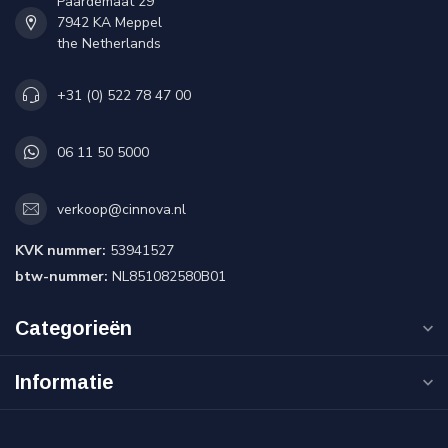
Paardemaat 29
7942 KA Meppel
the Netherlands
+31 (0) 522 78 47 00
06 11 50 5000
verkoop@cinnova.nl
KVK nummer:
53941527
btw-nummer:
NL851082580B01
Categorieën
Informatie