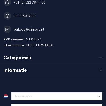
+31 (0) 522 78 47 00
06 11 50 5000
verkoop@cinnova.nl
KVK nummer:
53941527
btw-nummer:
NL851082580B01
Categorieën
Informatie