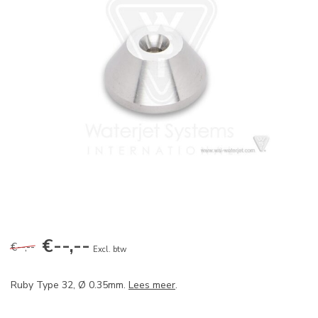
€--,--
€--,--
Excl. btw
Ruby Type 32, Ø 0.35mm.
Lees meer
.