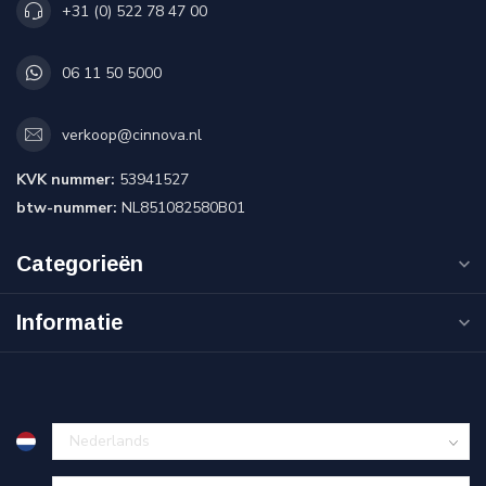
+31 (0) 522 78 47 00
06 11 50 5000
verkoop@cinnova.nl
KVK nummer:
53941527
btw-nummer:
NL851082580B01
Categorieën
Informatie