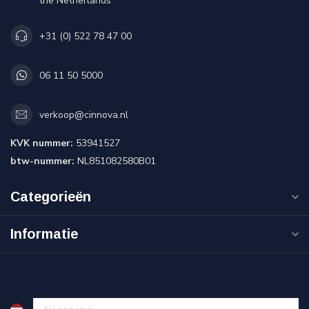
the Netherlands
+31 (0) 522 78 47 00
06 11 50 5000
verkoop@cinnova.nl
KVK nummer:
53941527
btw-nummer:
NL851082580B01
Categorieën
Informatie