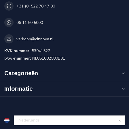
+31 (0) 522 78 47 00
06 11 50 5000
verkoop@cinnova.nl
KVK nummer:
53941527
btw-nummer:
NL851082580B01
Categorieën
Informatie