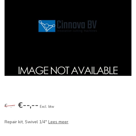
€--,--
€--,--
Excl. btw
Repair kit, Swivel 1/4"
Lees meer
.