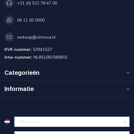
+31 (0) 522 78 47 00
06 11 50 5000
verkoop@cinnova.nl
KVK nummer:
53941527
btw-nummer:
NL851082580B01
Categorieën
Informatie