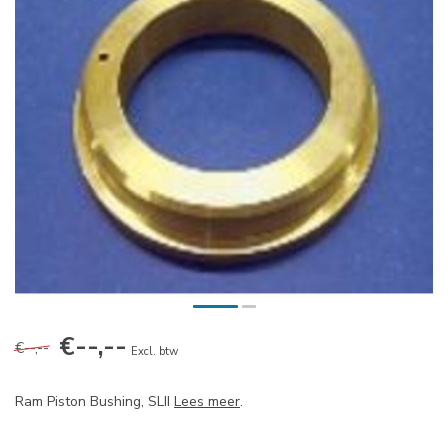
€--,--
€--,--
Excl. btw
Ram Piston Bushing, SLII
Lees meer
.