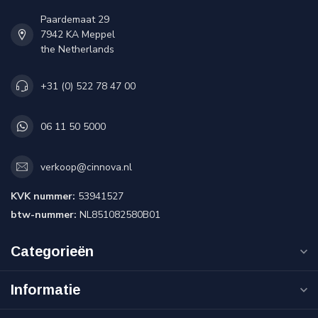
Paardemaat 29
7942 KA Meppel
the Netherlands
+31 (0) 522 78 47 00
06 11 50 5000
verkoop@cinnova.nl
KVK nummer:
53941527
btw-nummer:
NL851082580B01
Categorieën
Informatie