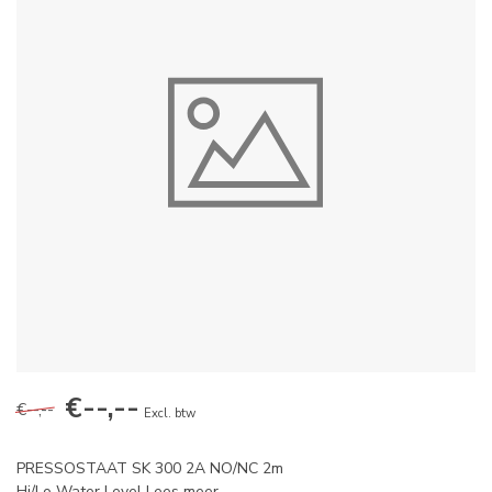
€--,--
€--,--
Excl. btw
PRESSOSTAAT SK 300 2A NO/NC 2m
Hi/Lo Water Level
Lees meer
.