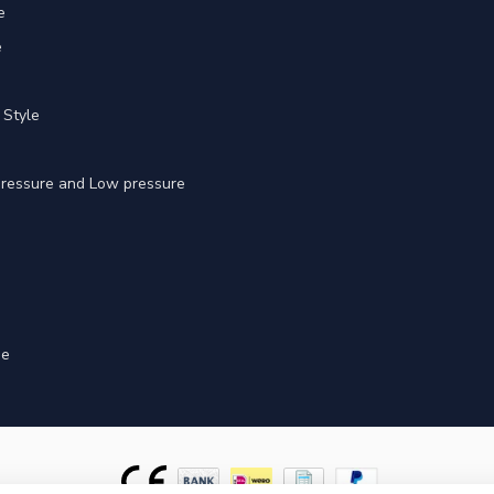
e
e
 Style
 pressure and Low pressure
ge