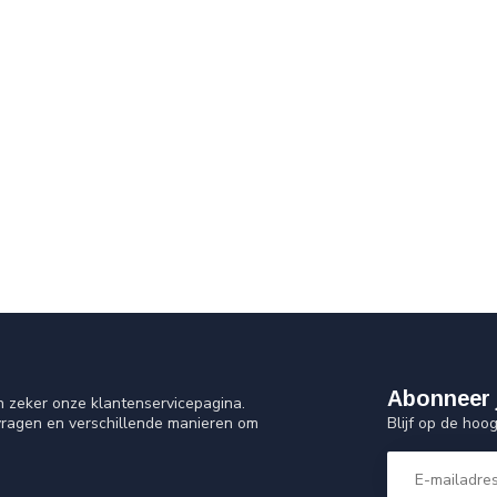
Abonneer 
n zeker onze klantenservicepagina.
Blijf op de hoo
vragen en verschillende manieren om