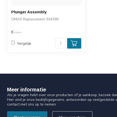
Plunger Assembly
OMAX Replacement 304399
€--,--
Vergelijk
Meer informatie
Als je vragen hebt over onze producten of je aankoop, bezoek da
Hier vind je onze bedrijfsgegevens, antwoorden op veelgestelde 
contact met ons op te nemen.