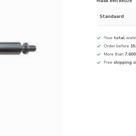
Maak een keuze
Standaard
Your
total
water
Order before
15
More than
7.600
Free
shipping
a