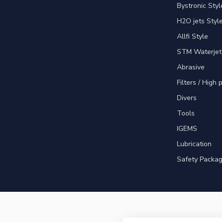
Bystronic Styl
H2O jets Styl
Allfi Style
STM Waterjet
Abrasive
Filters / High
Divers
Tools
IGEMS
Lubrication
Safety Packa