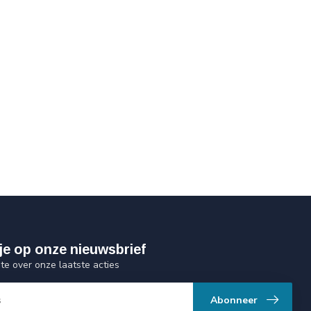
je op onze nieuwsbrief
gte over onze laatste acties
Abonneer