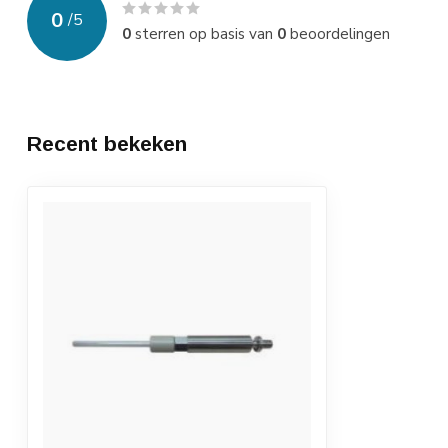
0
/
5
0
sterren op basis van
0
beoordelingen
Recent bekeken