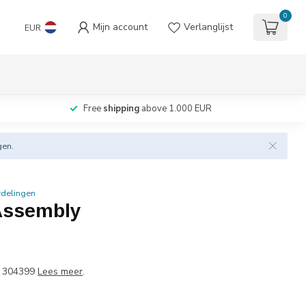
0
Mijn account
Verlanglijst
EUR
Free
shipping
above 1.000 EUR
gen.
rdelingen
Assembly
 304399
Lees meer
.