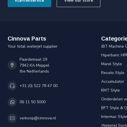
Klantenservice
View our store
Cinnova Parts
Categori
Your total waterjet supplier
JBT Machine 
Hiperbaric HP
Paardemaat 29
Marel Style
7942 KA Meppel
the Netherlands
Resato Style
Accumulator
+31 (0) 522 78 47 00
KMT Style
Onderdelen v
06 11 50 5000
BFT Style & 
Intermac Styl
verkoop@cinnova.nl
Waterjet Syst