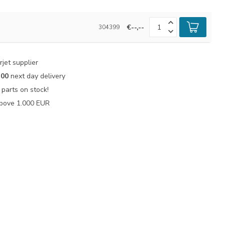
€--,--
304399
jet supplier
:00
next day delivery
parts on stock!
bove 1.000 EUR