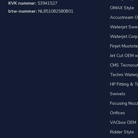
KVK nummer:
53941527
OMAX Style
btw-nummer:
NL851082580B01
Accustream O
Waterjet Swed
Waterjet Corpo
Finjet Muotote
Jet Cut OEM o
CMS Tecnocut 
Techni Waterj
HP Fitting & T
Swivels
Focusing Nozz
Orifices
VACbox OEM
Ridder Style