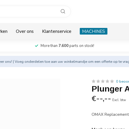
rken
Over ons
Klantenservice
MACHINES
More than
7.600
parts on stock!
eer
ons! | Voeg onderdelen toe aan uw winkelmandje om een offerte op te vra
0 beoo
Plunger 
€--,--
Excl. btw
OMAX Replacement