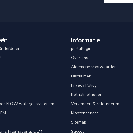
eën
Informatie
Onderdelen
portallogin
P
Over ons
Algemene voorwaarden
Disclaimer
Privacy Policy
Betaalmethoden
oor FLOW waterjet systemen
Verzenden & retourneren
OEM
Klantenservice
e
Sitemap
ems International OEM
Succes