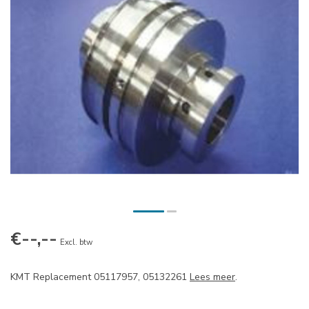
€--,--
Excl. btw
KMT Replacement 05117957, 05132261
Lees meer
.