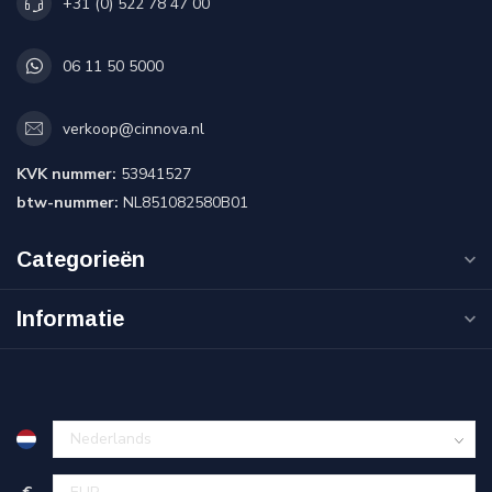
+31 (0) 522 78 47 00
06 11 50 5000
verkoop@cinnova.nl
KVK nummer:
53941527
btw-nummer:
NL851082580B01
Categorieën
Informatie