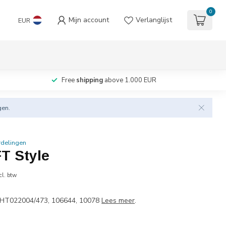
0
Mijn account
Verlanglijst
EUR
Free
shipping
above 1.000 EUR
gen.
rdelingen
T Style
cl. btw
 HT022004/473, 106644, 10078
Lees meer
.