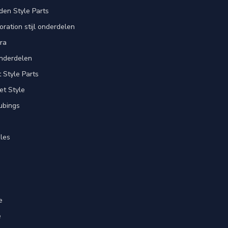
en Style Parts
ration stijl onderdelen
ra
nderdelen
Style Parts
et Style
ubings
les
e
e