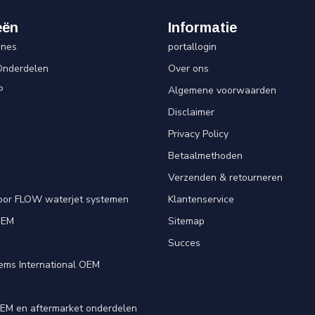
eën
Informatie
ines
portallogin
Onderdelen
Over ons
P
Algemene voorwaarden
Disclaimer
Privacy Policy
Betaalmethoden
Verzenden & retourneren
oor FLOW waterjet systemen
Klantenservice
OEM
Sitemap
e
Succes
ems International OEM
EM en aftermarket onderdelen