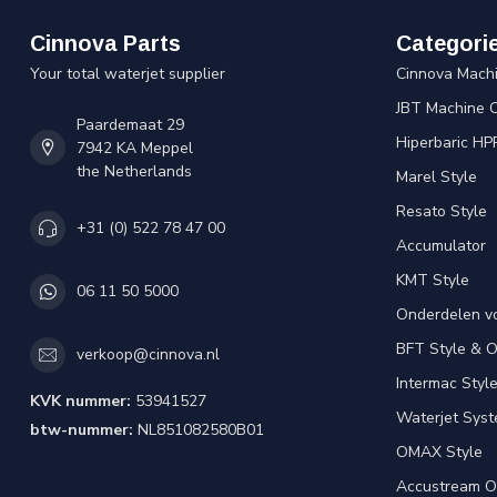
Cinnova Parts
Categori
Your total waterjet supplier
Cinnova Mach
JBT Machine 
Paardemaat 29
Hiperbaric HP
7942 KA Meppel
the Netherlands
Marel Style
Resato Style
+31 (0) 522 78 47 00
Accumulator
KMT Style
06 11 50 5000
Onderdelen v
BFT Style & 
verkoop@cinnova.nl
Intermac Styl
KVK nummer:
53941527
Waterjet Syst
btw-nummer:
NL851082580B01
OMAX Style
Accustream O