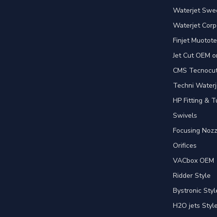
Waterjet Swed
Waterjet Corpo
Finjet Muotote
Jet Cut OEM o
CMS Tecnocut 
Techni Waterj
HP Fitting & T
Swivels
Focusing Nozz
Orifices
VACbox OEM
Ridder Style
Bystronic Styl
H2O jets Styl