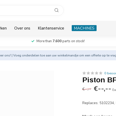
rken
Over ons
Klantenservice
MACHINES
More than
7.600
parts on stock!
eer
ons! | Voeg onderdelen toe aan uw winkelmandje om een offerte op te vra
0 beoo
Piston BF
€--,--
€--,--
Ex
Replaces: 5102234,