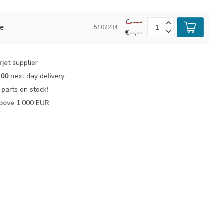
€--,--
le
5102234
€--,--
jet supplier
:00
next day delivery
parts on stock!
bove 1.000 EUR