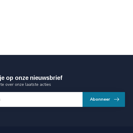
je op onze nieuwsbrief
gte over onze laatste acties
Abonneer