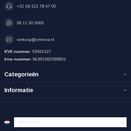
+31 (0) 522 78 47 00
06 11 50 5000
verkoop@cinnova.nl
KVK nummer:
53941527
btw-nummer:
NL851082580B01
Categorieën
Informatie