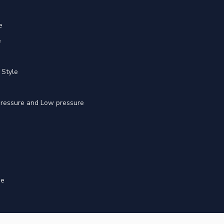
e
e
 Style
 pressure and Low pressure
ge