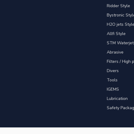
Ridder Style
Bystronic Styl
H2O jets Styl
Allfi Style
STM Waterjet
Abrasive
Filters / High
Divers
Tools
IGEMS
Lubrication
Safety Packa