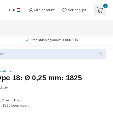
0
Mijn account
Verlanglijst
EUR
Free
shipping
above 1.000 EUR
gen.
rdelingen
Type 18: Ø 0,25 mm: 1825
cl. btw
 0,25 mm: 1825
: 1825
Lees meer
.