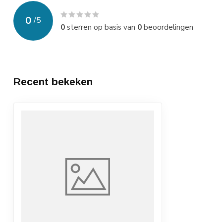
0
/
5
0
sterren op basis van
0
beoordelingen
Recent bekeken