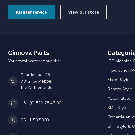
Klantenservice
View our store
Cinnova Parts
Categori
Your total waterjet supplier
JBT Machine 
Hiperbaric HP
Paardemaat 29
Marel Style
7942 KA Meppel
the Netherlands
Resato Style
Accumulator
+31 (0) 522 78 47 00
KMT Style
Onderdelen v
06 11 50 5000
BFT Style & 