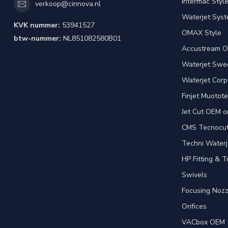
Intermac Styl
verkoop@cinnova.nl
Waterjet Syst
KVK nummer:
53941527
OMAX Style
btw-nummer:
NL851082580B01
Accustream O
Waterjet Swed
Waterjet Corpo
Finjet Muotote
Jet Cut OEM o
CMS Tecnocut 
Techni Waterj
HP Fitting & T
Swivels
Focusing Nozz
Orifices
VACbox OEM