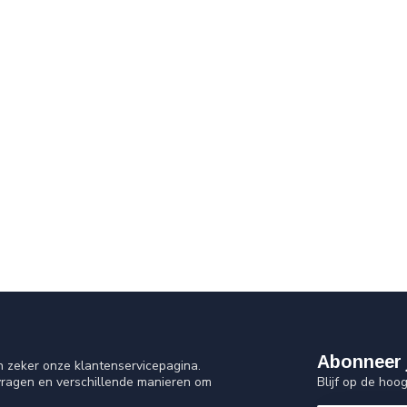
Abonneer 
n zeker onze klantenservicepagina.
Blijf op de hoo
vragen en verschillende manieren om