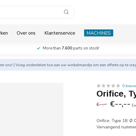
rken
Over ons
Klantenservice
MACHINES
More than
7.600
parts on stock!
eer
ons! | Voeg onderdelen toe aan uw winkelmandje om een offerte op te vra
0 beoo
Orifice, 
€--,--
€--,--
Ex
Orifice, Type 18: Ø
Vervangend nummer