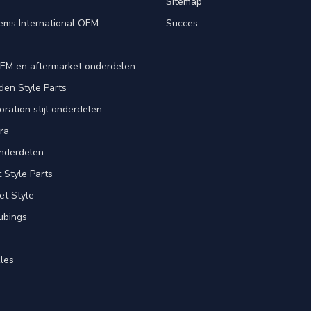
e
Sitemap
ems International OEM
Succes
EM en aftermarket onderdelen
en Style Parts
ration stijl onderdelen
ra
nderdelen
Style Parts
et Style
ubings
les