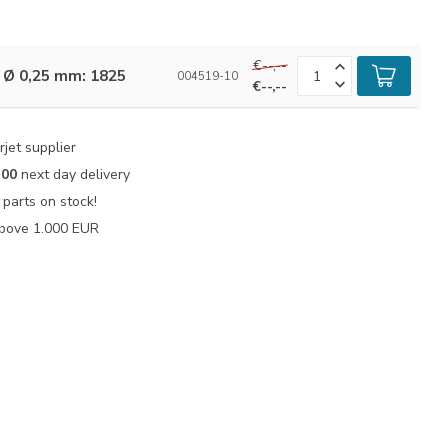
€--,--
: Ø 0,25 mm: 1825
004519-10
€--,--
jet supplier
:00
next day delivery
parts on stock!
bove 1.000 EUR