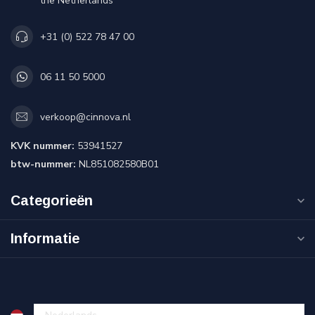
the Netherlands
+31 (0) 522 78 47 00
06 11 50 5000
verkoop@cinnova.nl
KVK nummer:
53941527
btw-nummer:
NL851082580B01
Categorieën
Informatie