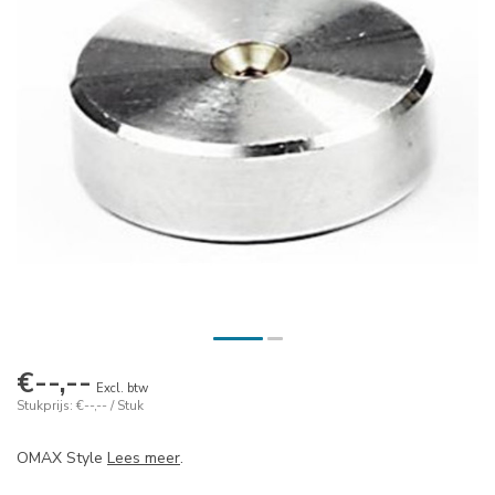
€--,--
Excl. btw
Stukprijs: €--,-- / Stuk
OMAX Style
Lees meer
.