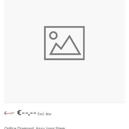
€--,--
€--,--
Excl. btw
Orifice Diamond, Assy, long Stem