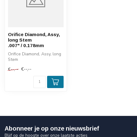
Orifice Diamond, Assy,
long Stem
.007" / 0.178mm
Orifice Diamond, Assy, long
Stem
.007" / 0.178mm
€--,--
€--,--
Abonneer je op onze nieuwsbrief
Blijf op de hoogte over onze laatste acties