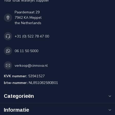
Your total waterjet supplier
Paardemaat 29
7942 KA Meppel
the Netherlands
+31 (0) 522 78 47 00
06 11 50 5000
verkoop@cinnova.nl
KVK nummer:
53941527
btw-nummer:
NL851082580B01
Categorieën
Informatie