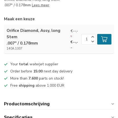
.007" / 0.178mm
Lees meer
.
Maak een keuze
Orifice Diamond, Assy, long
€--,-
-
Stem
€--,-
.007" / 0.178mm
-
140A.1007
Your
total
waterjet supplier
Order before
15:00
next day delivery
More than
7.600
parts on stock!
Free
shipping
above 1.000 EUR
Productomschrijving
Specificaties