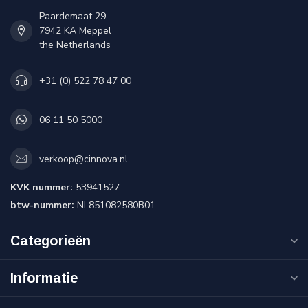
Paardemaat 29
7942 KA Meppel
the Netherlands
+31 (0) 522 78 47 00
06 11 50 5000
verkoop@cinnova.nl
KVK nummer:
53941527
btw-nummer:
NL851082580B01
Categorieën
Informatie