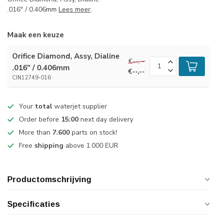
.016" / 0.406mm
Lees meer
.
Maak een keuze
Orifice Diamond, Assy, Dialine
€--,--
.016" / 0.406mm
€--,--
CIN12749-016
Your
total
waterjet supplier
Order before
15:00
next day delivery
More than
7.600
parts on stock!
Free
shipping
above 1.000 EUR
Productomschrijving
Specificaties