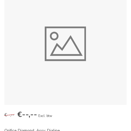
€--,--
€--,--
Excl. btw
Orifice Diamond, Assy, Dialine