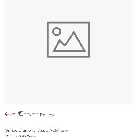
€--,--
€--,--
Excl. btw
Orifice Diamond, Assy, Allfi/Flow
.014" / 0.350mm