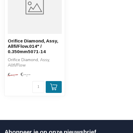
Orifice Diamond, Assy,
Allfi/Flow.014" /
0.350mm5071-14
Orifice Diamond, Assy,
Allfi/Flow
.014" / 0.350mm
€--,--
€--,--
5071-14
Abonneer je op onze nieuwsbrief