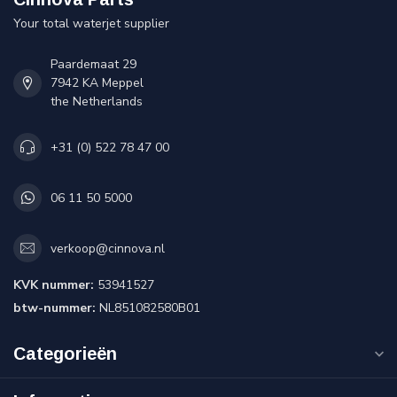
Your total waterjet supplier
Paardemaat 29
7942 KA Meppel
the Netherlands
+31 (0) 522 78 47 00
06 11 50 5000
verkoop@cinnova.nl
KVK nummer:
53941527
btw-nummer:
NL851082580B01
Categorieën