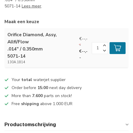
5071-14
Lees meer
.
Maak een keuze
Orifice Diamond, Assy,
€--,-
Allfi/Flow
-
.014" / 0.350mm
€--,-
5071-14
-
130A.1814
Your
total
waterjet supplier
Order before
15:00
next day delivery
More than
7.600
parts on stock!
Free
shipping
above 1.000 EUR
Productomschrijving