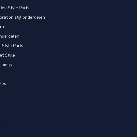
en Style Parts
ration stijl onderdelen
ra
nderdelen
Style Parts
et Style
ubings
les
e
e