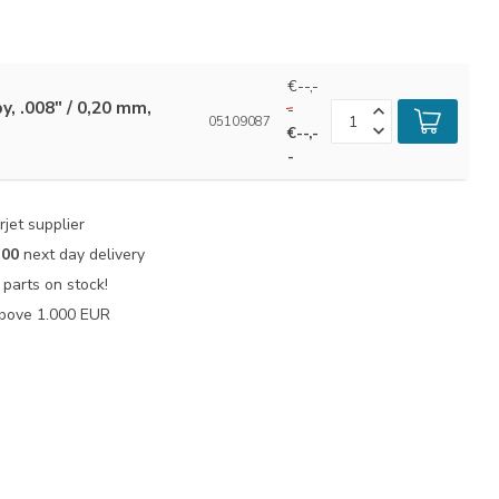
€--,-
by, .008" / 0,20 mm,
-
05109087
€--,-
-
jet supplier
:00
next day delivery
parts on stock!
bove 1.000 EUR