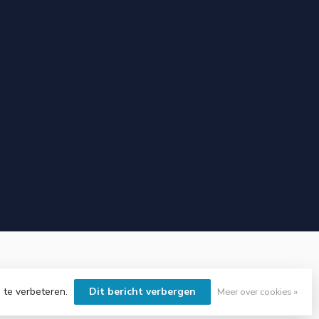
 te verbeteren.
Dit bericht verbergen
Meer over cookies »
elopment