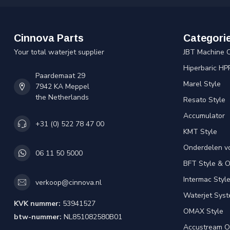
Cinnova Parts
Categori
Your total waterjet supplier
JBT Machine 
Hiperbaric HP
Paardemaat 29
Marel Style
7942 KA Meppel
the Netherlands
Resato Style
Accumulator
+31 (0) 522 78 47 00
KMT Style
Onderdelen v
06 11 50 5000
BFT Style & 
Intermac Styl
verkoop@cinnova.nl
Waterjet Syst
KVK nummer:
53941527
OMAX Style
btw-nummer:
NL851082580B01
Accustream O