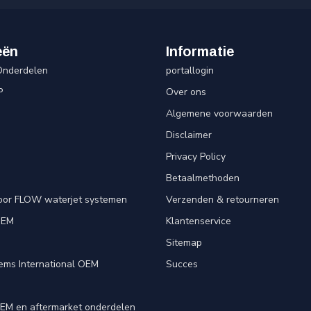
eën
Informatie
Onderdelen
portallogin
P
Over ons
Algemene voorwaarden
Disclaimer
Privacy Policy
Betaalmethoden
oor FLOW waterjet systemen
Verzenden & retourneren
OEM
Klantenservice
e
Sitemap
ems International OEM
Succes
EM en aftermarket onderdelen