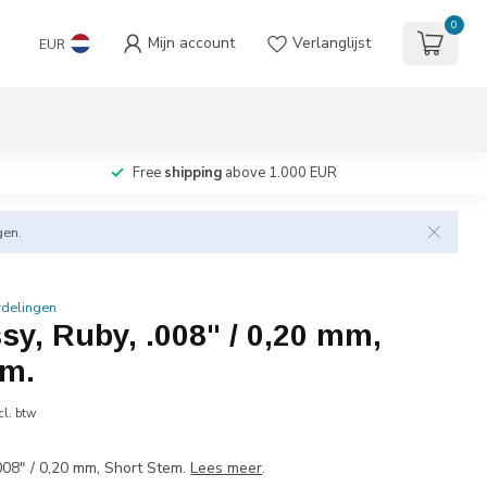
0
Mijn account
Verlanglijst
EUR
Free
shipping
above 1.000 EUR
gen.
rdelingen
ssy, Ruby, .008" / 0,20 mm,
em.
cl. btw
.008" / 0,20 mm, Short Stem.
Lees meer
.