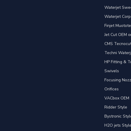
Waterjet Swed
Waterjet Corpo
Finjet Muotote
Jet Cut OEM o
CMS Tecnocut 
Techni Waterj
HP Fitting & T
Swivels
Focusing Nozz
Orifices
VACbox OEM
Ridder Style
Bystronic Styl
H2O jets Styl