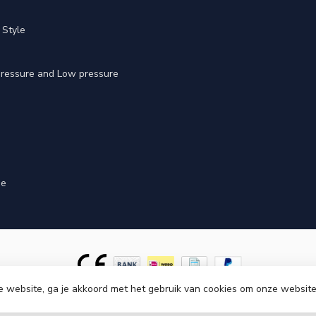
 Style
 pressure and Low pressure
ge
e website, ga je akkoord met het gebruik van cookies om onze website
ght 2026 Cinnova Parts
- Powered by
Lightspeed
-
Lightspeed design
by
Dyv