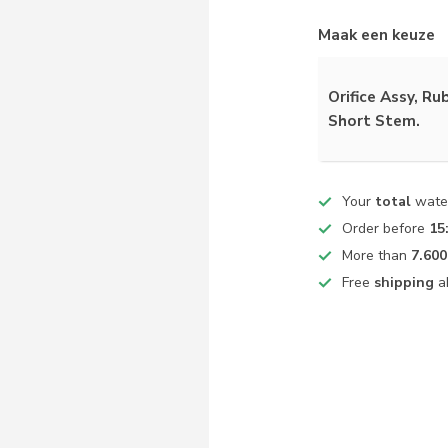
Maak een keuze
Orifice Assy, Ru
Short Stem.
Your
total
water
Order before
15
More than
7.600
Free
shipping
a