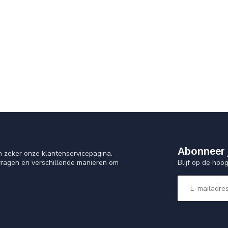
Abonneer 
n zeker onze klantenservicepagina.
Blijf op de hoo
vragen en verschillende manieren om