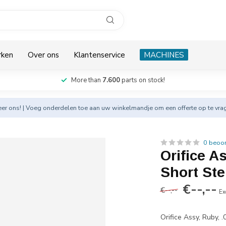
rken
Over ons
Klantenservice
MACHINES
More than
7.600
parts on stock!
eer
ons! | Voeg onderdelen toe aan uw winkelmandje om een offerte op te vra
0 beoo
Orifice A
Short St
€--,--
€--,--
Ex
Orifice Assy, Ruby, 