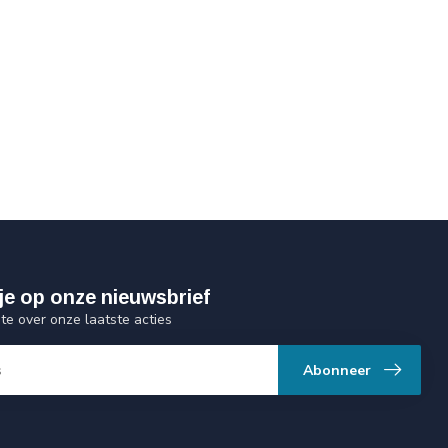
je op onze nieuwsbrief
gte over onze laatste acties
Abonneer