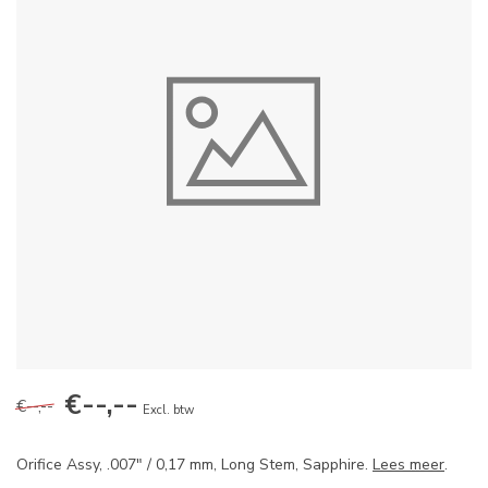
€--,--
€--,--
Excl. btw
Orifice Assy, .007" / 0,17 mm, Long Stem, Sapphire.
Lees meer
.