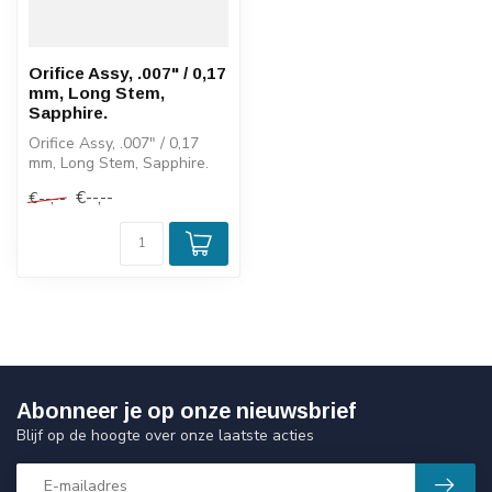
Orifice Assy, .007" / 0,17
mm, Long Stem,
Sapphire.
Orifice Assy, .007" / 0,17
mm, Long Stem, Sapphire.
€--,--
€--,--
Abonneer je op onze nieuwsbrief
Blijf op de hoogte over onze laatste acties