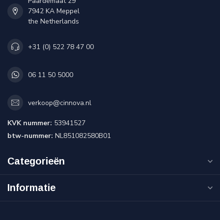
Paardemaat 29
7942 KA Meppel
the Netherlands
+31 (0) 522 78 47 00
06 11 50 5000
verkoop@cinnova.nl
KVK nummer:
53941527
btw-nummer:
NL851082580B01
Categorieën
Informatie