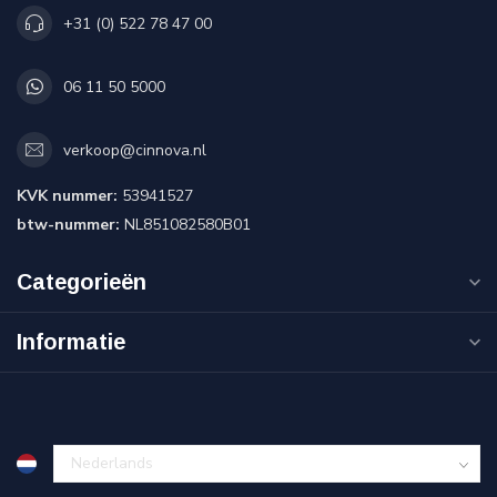
+31 (0) 522 78 47 00
06 11 50 5000
verkoop@cinnova.nl
KVK nummer:
53941527
btw-nummer:
NL851082580B01
Categorieën
Informatie