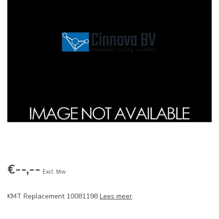
€--,--
Excl. btw
KMT Replacement 10081198
Lees meer
.