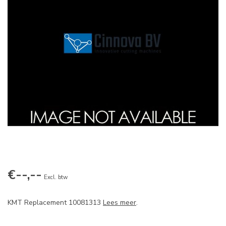
€--,--
Excl. btw
KMT Replacement 10081313
Lees meer
.