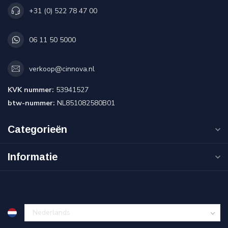
+31 (0) 522 78 47 00
06 11 50 5000
verkoop@cinnova.nl
KVK nummer:
53941527
btw-nummer:
NL851082580B01
Categorieën
Informatie