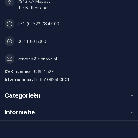
7942 KA Meppel
the Netherlands
+31 (0) 522 78 47 00
06 11 50 5000
verkoop@cinnova.nl
KVK nummer:
53941527
btw-nummer:
NL851082580B01
Categorieën
Informatie