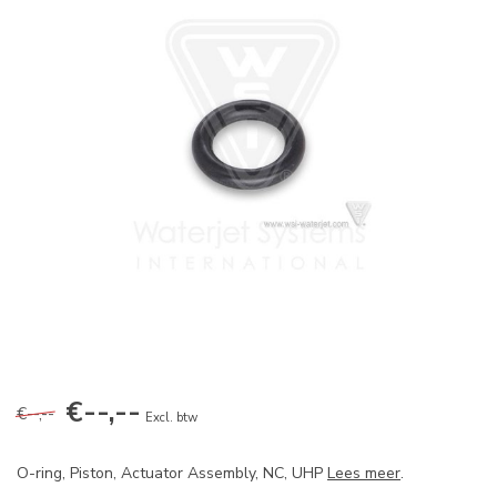
€--,--
€--,--
Excl. btw
O-ring, Piston, Actuator Assembly, NC, UHP
Lees meer
.