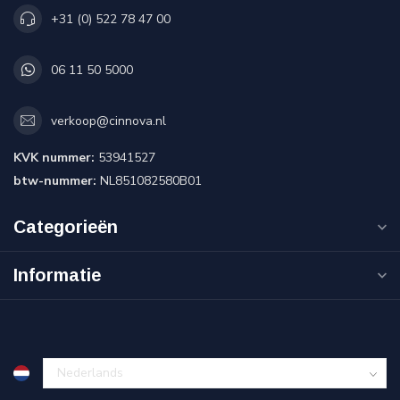
+31 (0) 522 78 47 00
06 11 50 5000
verkoop@cinnova.nl
KVK nummer:
53941527
btw-nummer:
NL851082580B01
Categorieën
Informatie