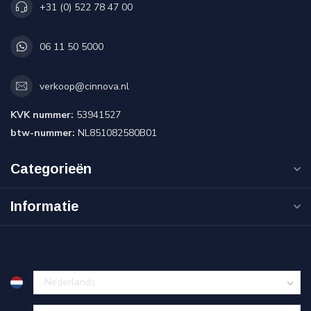
+31 (0) 522 78 47 00
06 11 50 5000
verkoop@cinnova.nl
KVK nummer:
53941527
btw-nummer:
NL851082580B01
Categorieën
Informatie