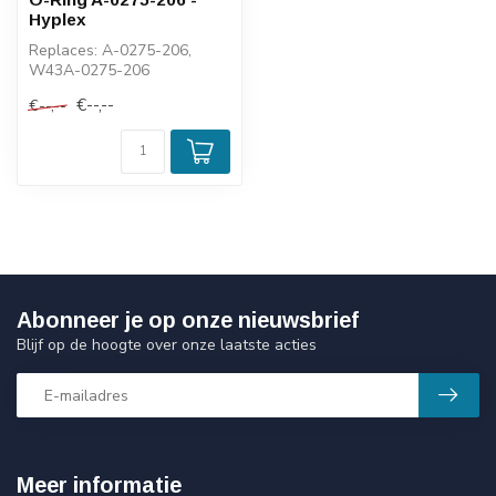
Hyplex
Replaces: A-0275-206,
W43A-0275-206
€--,--
€--,--
Abonneer je op onze nieuwsbrief
Blijf op de hoogte over onze laatste acties
Meer informatie