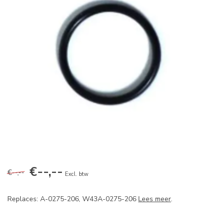
€--,--
€--,--
Excl. btw
Replaces: A-0275-206, W43A-0275-206
Lees meer
.