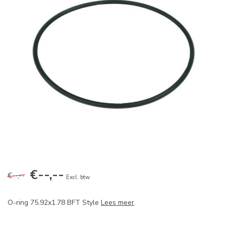
€--,--
€--,--
Excl. btw
O-ring 75.92x1.78 BFT Style
Lees meer
.