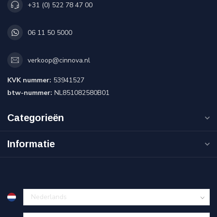
+31 (0) 522 78 47 00
06 11 50 5000
verkoop@cinnova.nl
KVK nummer:
53941527
btw-nummer:
NL851082580B01
Categorieën
Informatie