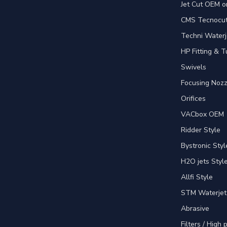
Jet Cut OEM o
CMS Tecnocut 
Techni Waterj
HP Fitting & T
Swivels
Focusing Nozz
Orifices
VACbox OEM
Ridder Style
Bystronic Styl
H2O jets Styl
Allfi Style
STM Waterjet
Abrasive
Filters / High