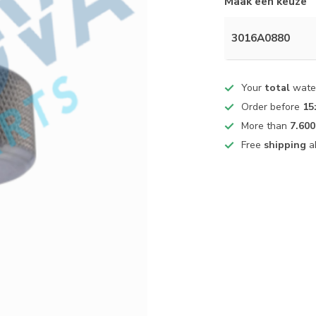
Maak een keuze
3016A0880
Your
total
water
Order before
15
More than
7.600
Free
shipping
a