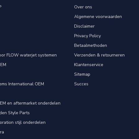
P
Over ons
Algemene voorwaarden
Disclaimer
Privacy Policy
Betaalmethoden
oor FLOW waterjet systemen
Verzenden & retourneren
OEM
Klantenservice
e
Sitemap
ems International OEM
Succes
EM en aftermarket onderdelen
en Style Parts
ration stijl onderdelen
ra