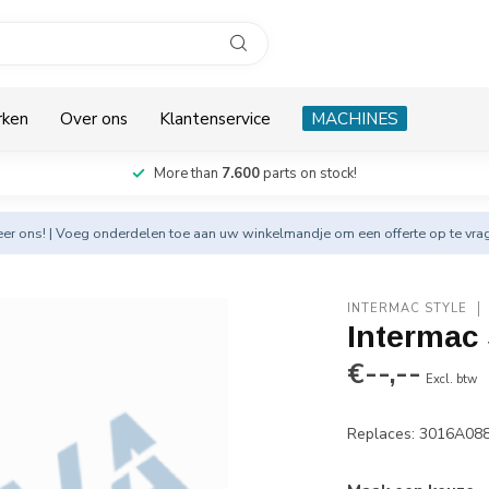
rken
Over ons
Klantenservice
MACHINES
More than
7.600
parts on stock!
eer
ons! | Voeg onderdelen toe aan uw winkelmandje om een offerte op te vra
INTERMAC STYLE
Intermac
€--,--
Excl. btw
Replaces: 3016A08