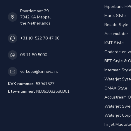
Hiperbaric HP
Paardemaat 29
Marel Style
7942 KA Meppel
the Netherlands
Resato Style
Accumulator
+31 (0) 522 78 47 00
KMT Style
Onderdelen v
06 11 50 5000
BFT Style & 
Intermac Styl
verkoop@cinnova.nl
Waterjet Syst
KVK nummer:
53941527
OMAX Style
btw-nummer:
NL851082580B01
Accustream O
Waterjet Swed
Waterjet Corpo
Finjet Muotote