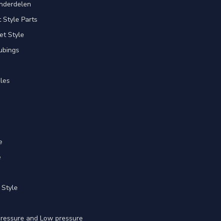
nderdelen
Style Parts
et Style
ubings
les
e
e
 Style
 pressure and Low pressure