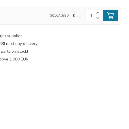
€--,--
3016A0880
jet supplier
:00
next day delivery
parts on stock!
bove 1.000 EUR