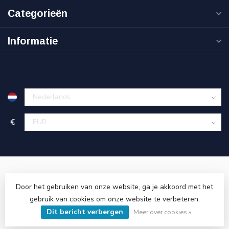
Categorieën
Informatie
€
Door het gebruiken van onze website, ga je akkoord met het
gebruik van cookies om onze website te verbeteren.
© Copyright 2026 Cinnova Parts
- Powered by
Lightspeed
-
Dit bericht verbergen
Lightspeed design
by
Dyvelopment
Meer over cookies »