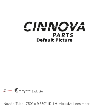
€--,--
€--,--
Excl. btw
Nozzle Tube, .750" x 9.750", ID, LH, Abrasive
Lees meer
.