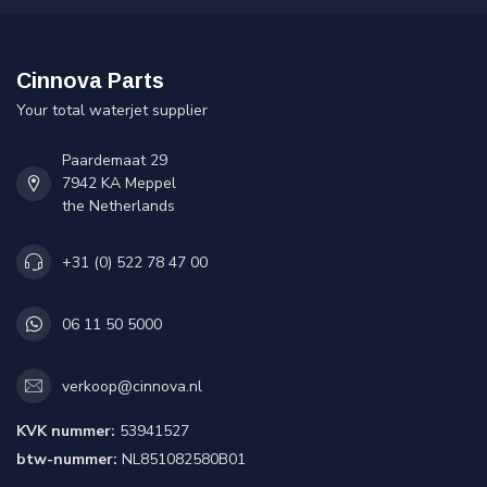
Cinnova Parts
Your total waterjet supplier
Paardemaat 29
7942 KA Meppel
the Netherlands
+31 (0) 522 78 47 00
06 11 50 5000
verkoop@cinnova.nl
KVK nummer:
53941527
btw-nummer:
NL851082580B01