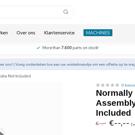
rken
Over ons
Klantenservice
MACHINES
More than
7.600
parts on stock!
eer
ons! | Voeg onderdelen toe aan uw winkelmandje om een offerte op te vra
ube Not Included
0 beoo
Normally
Assembly
Included
€--,--
€--,--
Ex