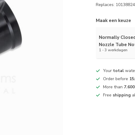
Replaces: 1013882
Maak een keuze
Normally Close
Nozzle Tube No
1 - 3 werkdagen
Your
total
water
Order before
15
More than
7.600
Free
shipping
a