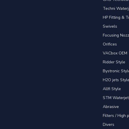
Techni Waterj
HP Fitting & T
Swivels
Focusing Nozz
Orifices
VACbox OEM
Ridder Style
Bystronic Styl
H2O jets Styl
Allfi Style
STM Waterjet
Abrasive
Filters / High
Divers