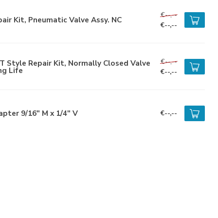
€--,--
air Kit, Pneumatic Valve Assy. NC
€--,--
€--,--
 Style Repair Kit, Normally Closed Valve
g Life
€--,--
pter 9/16" M x 1/4" V
€--,--