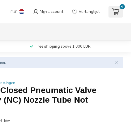
0
Mijn account
Verlanglijst
EUR
Free
shipping
above 1.000 EUR
gen.
rdelingen
 Closed Pneumatic Valve
 (NC) Nozzle Tube Not
cl. btw