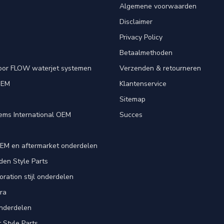
Algemene voorwaarden
Disclaimer
Privacy Policy
Betaalmethoden
oor FLOW waterjet systemen
Verzenden & retourneren
OEM
Klantenservice
e
Sitemap
ems International OEM
Succes
EM en aftermarket onderdelen
en Style Parts
ration stijl onderdelen
ra
nderdelen
Style Parts