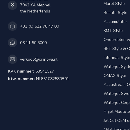
Marel Style
7942 KA Meppel
the Netherlands
Resato Style
Accumulator
+31 (0) 522 78 47 00
KMT Style
Onderdelen v
06 11 50 5000
BFT Style & 
Intermac Styl
verkoop@cinnova.nl
Waterjet Syst
KVK nummer:
53941527
OMAX Style
btw-nummer:
NL851082580B01
Accustream O
Waterjet Swed
Waterjet Corpo
Finjet Muotote
Jet Cut OEM o
CMS Tecnocut 