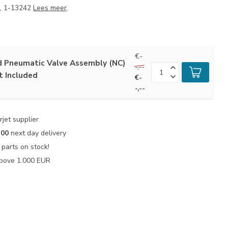
4, 1-13242
Lees meer
.
€-
d Pneumatic Valve Assembly (NC)
-,--
t Included
€-
-,--
jet supplier
:00
next day delivery
parts on stock!
bove 1.000 EUR