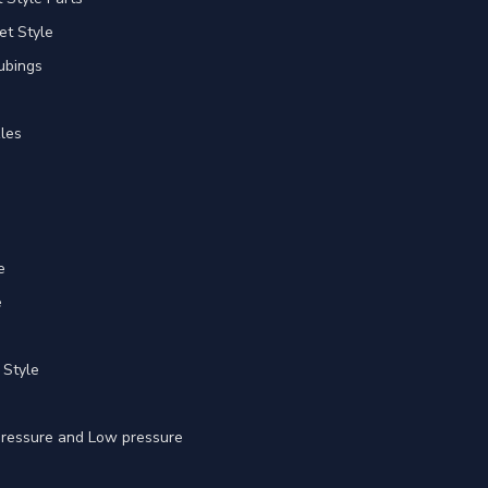
et Style
ubings
les
e
e
 Style
 pressure and Low pressure