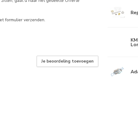
zitten, gaat u naar het gedeelte Offerte
Rep
et formulier verzenden.
KMT
Lon
Je beoordeling toevoegen
Ada