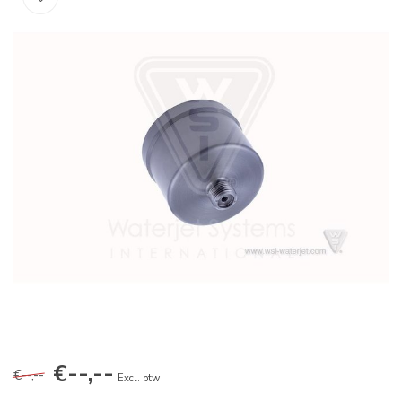
€--,--
€--,--
Excl. btw