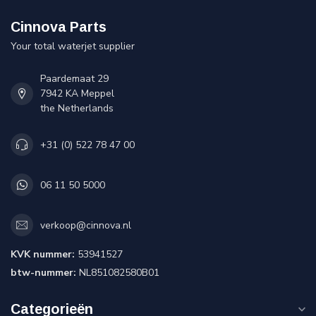
Cinnova Parts
Your total waterjet supplier
Paardemaat 29
7942 KA Meppel
the Netherlands
+31 (0) 522 78 47 00
06 11 50 5000
verkoop@cinnova.nl
KVK nummer:
53941527
btw-nummer:
NL851082580B01
Categorieën