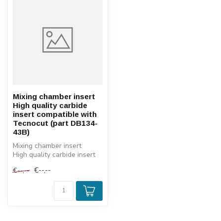
Mixing chamber insert
High quality carbide
insert compatible with
Tecnocut (part DB134-
43B)
Mixing chamber insert
High quality carbide insert
compatible with Tecnocut
€--,--
€--,--
(par...