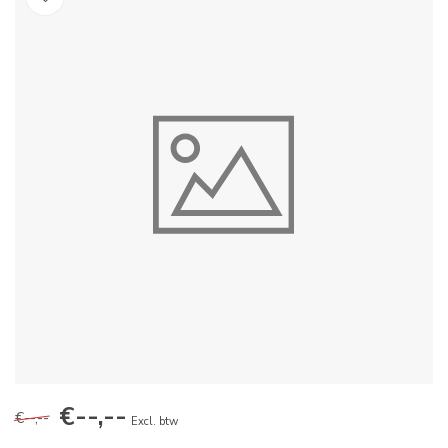
€--,--
€--,--
Excl. btw