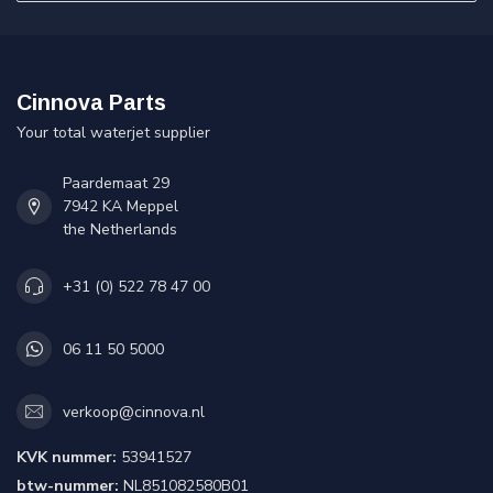
Cinnova Parts
Your total waterjet supplier
Paardemaat 29
7942 KA Meppel
the Netherlands
+31 (0) 522 78 47 00
06 11 50 5000
verkoop@cinnova.nl
KVK nummer:
53941527
btw-nummer:
NL851082580B01