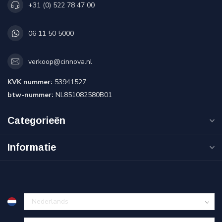
+31 (0) 522 78 47 00
06 11 50 5000
verkoop@cinnova.nl
KVK nummer:
53941527
btw-nummer:
NL851082580B01
Categorieën
Informatie