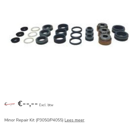
€--,--
€--,--
Excl. btw
Minor Repair Kit (P3050/P4055)
Lees meer
.