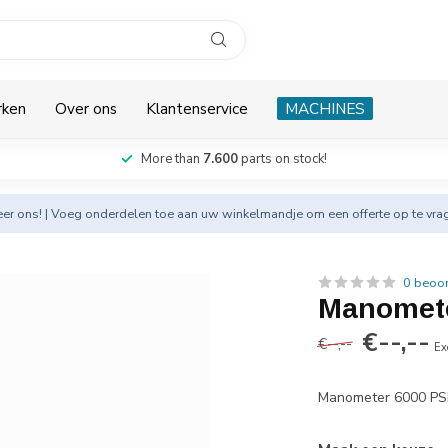
rken
Over ons
Klantenservice
MACHINES
More than
7.600
parts on stock!
eer
ons! | Voeg onderdelen toe aan uw winkelmandje om een offerte op te vra
0 beoo
Manomete
€--,--
€--,--
Ex
Manometer 6000 PSI