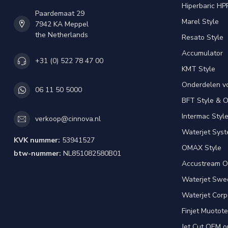
Hiperbaric HP
Paardemaat 29
Marel Style
7942 KA Meppel
the Netherlands
Resato Style
Accumulator
+31 (0) 522 78 47 00
KMT Style
Onderdelen v
06 11 50 5000
BFT Style & 
Intermac Styl
verkoop@cinnova.nl
Waterjet Syst
KVK nummer:
53941527
OMAX Style
btw-nummer:
NL851082580B01
Accustream O
Waterjet Swed
Waterjet Corpo
Finjet Muotote
Jet Cut OEM o