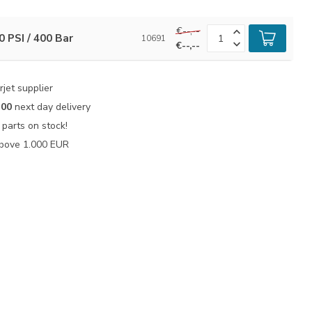
€--,--
 PSI / 400 Bar
10691
€--,--
jet supplier
:00
next day delivery
parts on stock!
bove 1.000 EUR