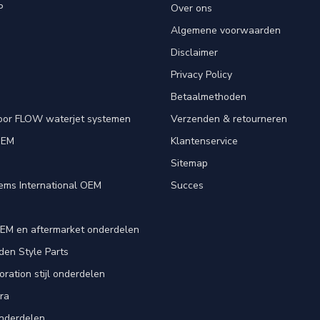
P
Over ons
Algemene voorwaarden
Disclaimer
Privacy Policy
Betaalmethoden
oor FLOW waterjet systemen
Verzenden & retourneren
OEM
Klantenservice
e
Sitemap
ems International OEM
Succes
EM en aftermarket onderdelen
en Style Parts
ration stijl onderdelen
ra
nderdelen