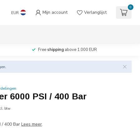
0
Mijn account
Verlanglijst
EUR
Free
shipping
above 1.000 EUR
gen.
rdelingen
r 6000 PSI / 400 Bar
cl. btw
 / 400 Bar
Lees meer
.