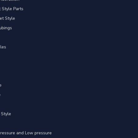
Style Parts
et Style
ubings
les
e
e
 Style
 pressure and Low pressure