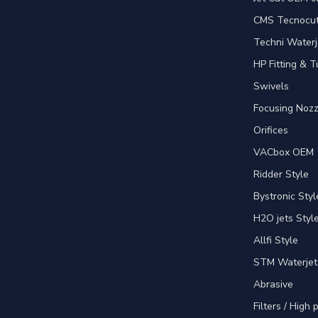
CMS Tecnocut 
Techni Waterj
HP Fitting & T
Swivels
Focusing Nozz
Orifices
VACbox OEM
Ridder Style
Bystronic Styl
H2O jets Styl
Allfi Style
STM Waterjet
Abrasive
Filters / High