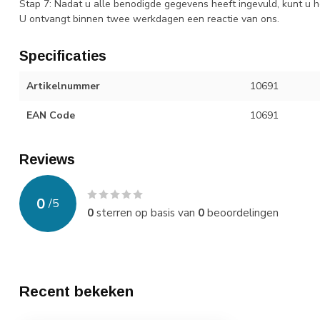
Stap 7: Nadat u alle benodigde gegevens heeft ingevuld, kunt u h
U ontvangt binnen twee werkdagen een reactie van ons.
Specificaties
Artikelnummer
10691
EAN Code
10691
Reviews
0
/
5
0
sterren op basis van
0
beoordelingen
Recent bekeken