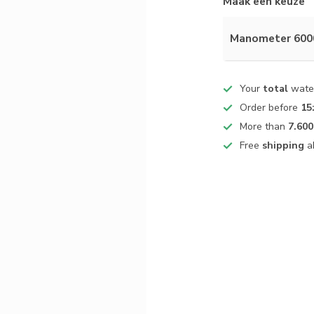
Maak een keuze
Manometer 6000
Your
total
water
Order before
15
More than
7.600
Free
shipping
a