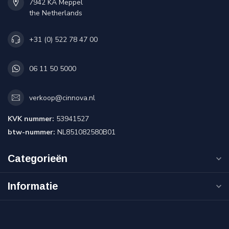
7942 KA Meppel
the Netherlands
+31 (0) 522 78 47 00
06 11 50 5000
verkoop@cinnova.nl
KVK nummer:
53941527
btw-nummer:
NL851082580B01
Categorieën
Informatie