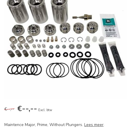
€--,--
€--,--
Excl. btw
Maintence Major, Prime, Without Plungers.
Lees meer
.