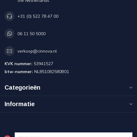
the Netherlands
+31 (0) 522 78 47 00
06 11 50 5000
verkoop@cinnova.nl
KVK nummer:
53941527
btw-nummer:
NL851082580B01
Categorieën
Informatie