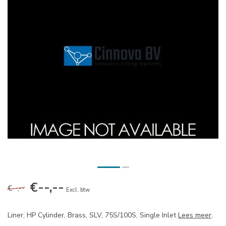
€--,--
€--,--
Excl. btw
Liner, HP Cylinder, Brass, SLV, 75S/100S, Single Inlet
Lees meer
.