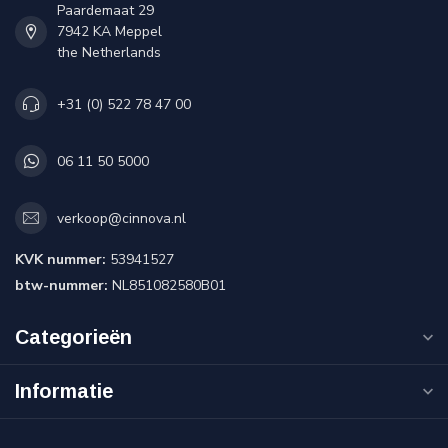
Paardemaat 29
7942 KA Meppel
the Netherlands
+31 (0) 522 78 47 00
06 11 50 5000
verkoop@cinnova.nl
KVK nummer:
53941527
btw-nummer:
NL851082580B01
Categorieën
Informatie