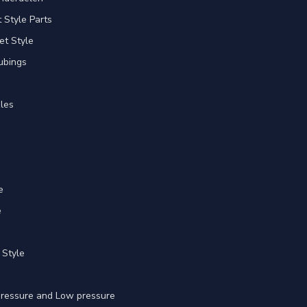
Style Parts
et Style
ubings
les
e
e
 Style
 pressure and Low pressure