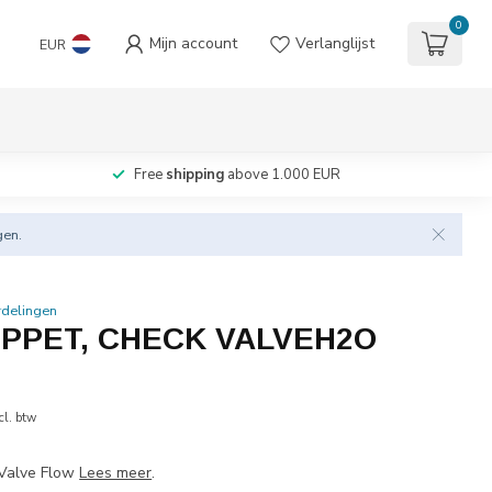
0
Mijn account
Verlanglijst
EUR
Free
shipping
above 1.000 EUR
gen.
rdelingen
OPPET, CHECK VALVEH2O
cl. btw
 Valve Flow
Lees meer
.