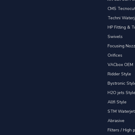
CMS Tecnocut 
Techni Waterj
HP Fitting & T
Swivels
Focusing Nozz
Orifices
VACbox OEM
Ridder Style
Bystronic Styl
H2O jets Styl
Allfi Style
STM Waterjet
Abrasive
Filters / High