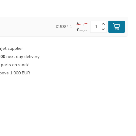
€--,--
015384-1
€--,--
jet supplier
:00
next day delivery
parts on stock!
bove 1.000 EUR