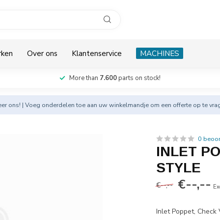
rken
Over ons
Klantenservice
MACHINES
More than
7.600
parts on stock!
eer
ons! | Voeg onderdelen toe aan uw winkelmandje om een offerte op te vra
0 beoo
INLET P
STYLE
€--,--
€--,--
Ex
Inlet Poppet, Check