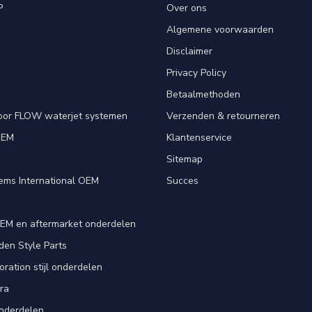
P
Over ons
Algemene voorwaarden
Disclaimer
Privacy Policy
Betaalmethoden
oor FLOW waterjet systemen
Verzenden & retourneren
OEM
Klantenservice
e
Sitemap
ems International OEM
Succes
EM en aftermarket onderdelen
en Style Parts
ration stijl onderdelen
ra
nderdelen