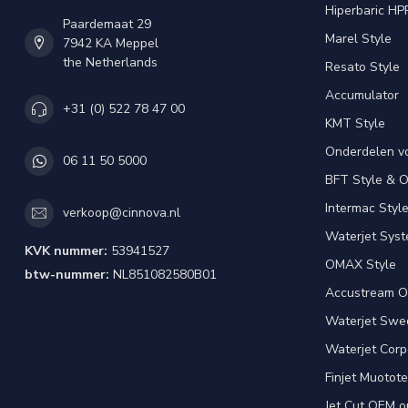
Hiperbaric HP
Paardemaat 29
Marel Style
7942 KA Meppel
the Netherlands
Resato Style
Accumulator
+31 (0) 522 78 47 00
KMT Style
Onderdelen v
06 11 50 5000
BFT Style & 
Intermac Styl
verkoop@cinnova.nl
Waterjet Syst
KVK nummer:
53941527
OMAX Style
btw-nummer:
NL851082580B01
Accustream O
Waterjet Swed
Waterjet Corpo
Finjet Muotote
Jet Cut OEM o