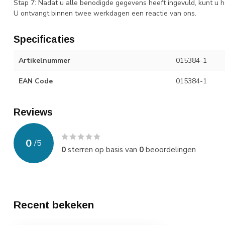
Stap 7: Nadat u alle benodigde gegevens heeft ingevuld, kunt u h
U ontvangt binnen twee werkdagen een reactie van ons.
Specificaties
Artikelnummer
015384-1
EAN Code
015384-1
Reviews
0
/
5
0
sterren op basis van
0
beoordelingen
Recent bekeken