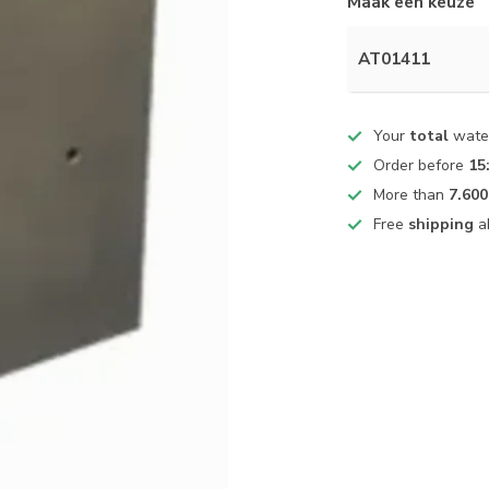
Maak een keuze
AT01411
Your
total
water
Order before
15
More than
7.600
Free
shipping
a