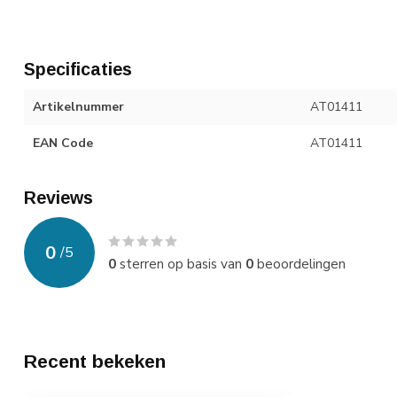
Specificaties
Artikelnummer
AT01411
EAN Code
AT01411
Reviews
0
/
5
0
sterren op basis van
0
beoordelingen
Recent bekeken