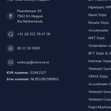
Hiperbaric HP
Paardemaat 29
Marel Style
7942 KA Meppel
the Netherlands
Resato Style
Accumulator
+31 (0) 522 78 47 00
KMT Style
Onderdelen v
06 11 50 5000
BFT Style & 
Intermac Styl
verkoop@cinnova.nl
Waterjet Syst
KVK nummer:
53941527
OMAX Style
btw-nummer:
NL851082580B01
Accustream O
Waterjet Swed
Waterjet Corpo
Finjet Muotote