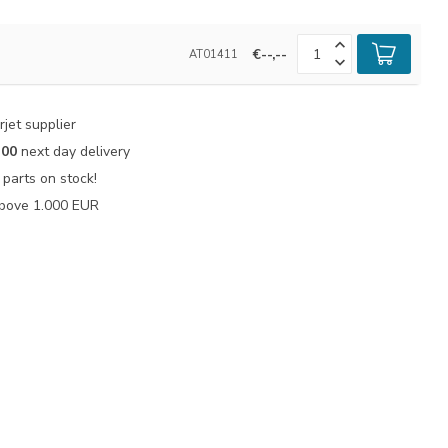
€--,--
AT01411
jet supplier
:00
next day delivery
parts on stock!
bove 1.000 EUR