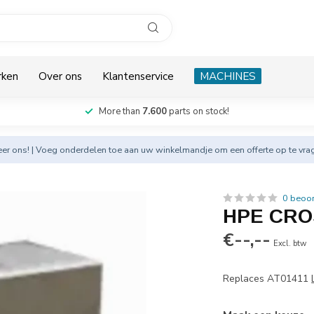
rken
Over ons
Klantenservice
MACHINES
More than
7.600
parts on stock!
eer
ons! | Voeg onderdelen toe aan uw winkelmandje om een offerte op te vra
0 beoo
HPE CROSS
€--,--
Excl. btw
Replaces AT01411