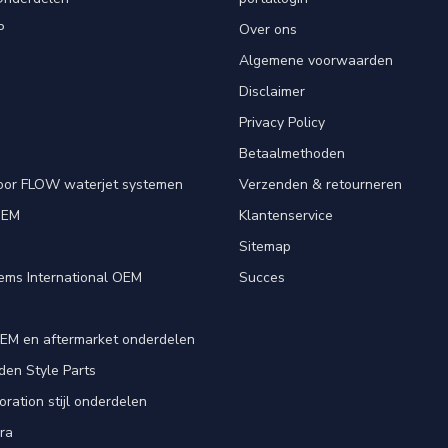
P
Over ons
Algemene voorwaarden
Disclaimer
Privacy Policy
Betaalmethoden
oor FLOW waterjet systemen
Verzenden & retourneren
OEM
Klantenservice
e
Sitemap
ems International OEM
Succes
EM en aftermarket onderdelen
en Style Parts
ration stijl onderdelen
ra