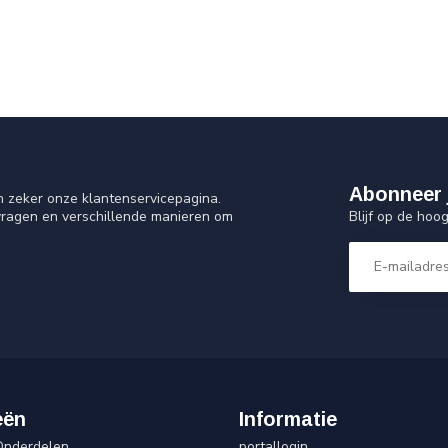
Abonneer 
n zeker onze klantenservicepagina.
Blijf op de hoo
vragen en verschillende manieren om
eën
Informatie
Onderdelen
portallogin