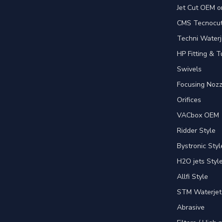
Jet Cut OEM o
CMS Tecnocut 
Techni Waterj
HP Fitting & T
Swivels
Focusing Nozz
Orifices
VACbox OEM
Ridder Style
Bystronic Styl
H2O jets Styl
Allfi Style
STM Waterjet
Abrasive