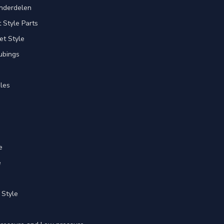
nderdelen
Style Parts
et Style
ubings
les
e
e
 Style