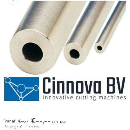
€--,--
€--,--
Vanaf
Excl. btw
Stukprijs: €--,-- / Meter