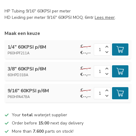
HP Tubing 9/16" 60KPSI per meter
HD Leiding per meter 9/16'' 60KPSI MOQ, 6mtr
Lees meer
.
Maak een keuze
€--,--
1/4" 60KPSI p/6M
€--,--
P60HPF211A
€--,--
3/8" 60KPSI p/6M
€--,--
60HPD318A
€--,--
9/16" 60KPSI p/6M
€--,--
P60HPA478A
Your
total
waterjet supplier
Order before
15:00
next day delivery
More than
7.600
parts on stock!