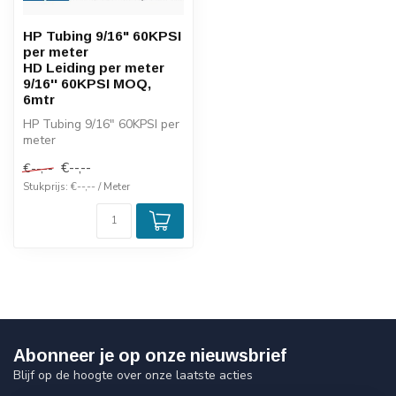
HP Tubing 9/16" 60KPSI
per meter
HD Leiding per meter
9/16'' 60KPSI MOQ,
6mtr
HP Tubing 9/16" 60KPSI per
meter
HD Leiding per meter 9/16''
€--,--
€--,--
60KPSI MOQ, 6mtr
Stukprijs: €--,-- / Meter
Abonneer je op onze nieuwsbrief
Blijf op de hoogte over onze laatste acties