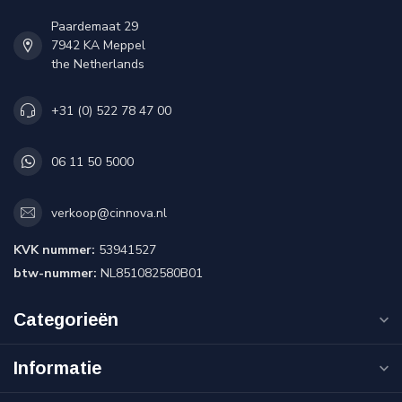
Paardemaat 29
7942 KA Meppel
the Netherlands
+31 (0) 522 78 47 00
06 11 50 5000
verkoop@cinnova.nl
KVK nummer:
53941527
btw-nummer:
NL851082580B01
Categorieën
Informatie