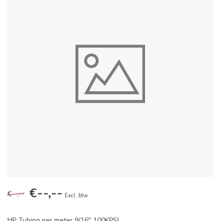
€--,--
€--,--
Excl. btw
HP Tubing per meter 9/16" 100KPSI