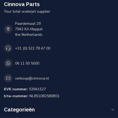
Cinnova Parts
Your total waterjet supplier
Paardemaat 29
7942 KA Meppel
the Netherlands
+31 (0) 522 78 47 00
06 11 50 5000
verkoop@cinnova.nl
KVK nummer:
53941527
btw-nummer:
NL851082580B01
Categorieën