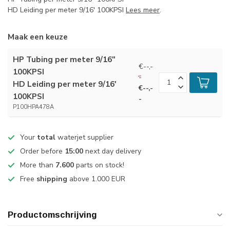
HD Leiding per meter 9/16' 100KPSI
Lees meer
.
Maak een keuze
HP Tubing per meter 9/16"
€--,-
100KPSI
-
HD Leiding per meter 9/16'
€--,-
100KPSI
-
P100HPA478A
Your
total
waterjet supplier
Order before
15:00
next day delivery
More than
7.600
parts on stock!
Free
shipping
above 1.000 EUR
Productomschrijving